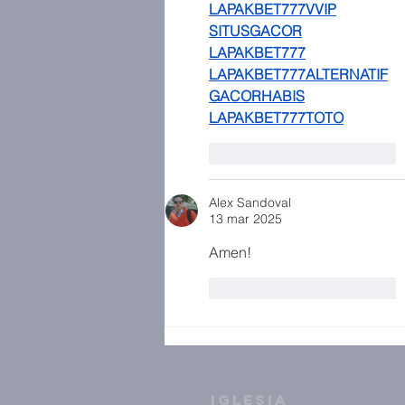
LAPAKBET777VVIP
SITUSGACOR
LAPAKBET777
LAPAKBET777ALTERNATIF
GACORHABIS
LAPAKBET777TOTO
Me gusta
Reaccionar
Alex Sandoval
13 mar 2025
Amen!
Me gusta
Reaccionar
IGLESIA