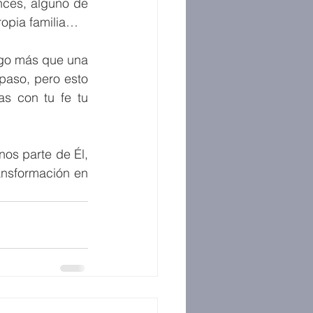
nces, alguno de 
ropia familia…
go más que una 
paso, pero esto 
s con tu fe tu 
os parte de Él, 
nsformación en 