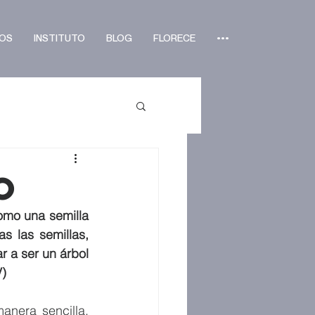
OS
INSTITUTO
BLOG
FLORECE
•••
o
omo una semilla 
las semillas, 
 a ser un árbol 
V)
nera sencilla, 