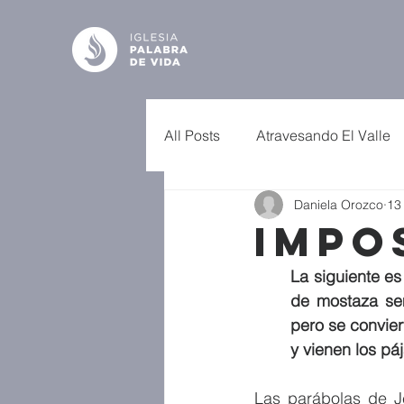
All Posts
Atravesando El Valle
Daniela Orozco
13
Impo
La siguiente es
de mostaza se
pero se convier
y vienen los pá
Las parábolas de J