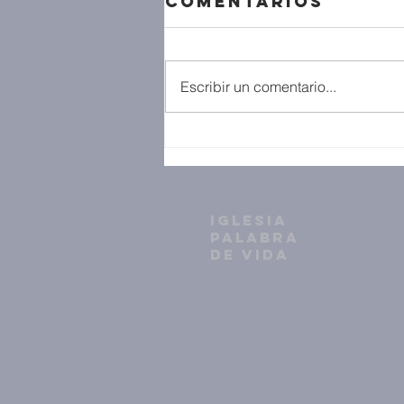
Comentarios
Escribir un comentario...
IGLESIA
PALABRA
DE VIDA
33 3634 7604
info@ipv.org.mx
Volcán Etna 2398