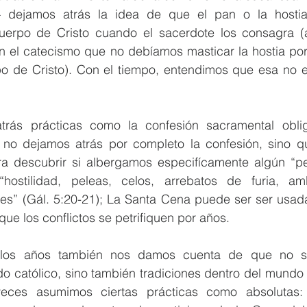
 dejamos atrás la idea de que el pan o la hostia 
cuerpo de Cristo cuando el sacerdote los consagra (a
 el catecismo que no debíamos masticar la hostia por
o de Cristo). Con el tiempo, entendimos que esa no e
rás prácticas como la confesión sacramental obliga
 no dejamos atrás por completo la confesión, sino 
a descubrir si albergamos especifícamente algún “pe
ostilidad, peleas, celos, arrebatos de furia, ambi
nes” (Gál. 5:20-21); La Santa Cena puede ser ser usada 
ue los conflictos se petrifiquen por años.  
los años también nos damos cuenta de que no so
o católico, sino también tradiciones dentro del mundo 
eces asumimos ciertas prácticas como absolutas