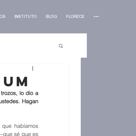
OS
INSTITUTO
BLOG
FLORECE
•••
eum
rozos, lo dio a 
ustedes. Hagan 
 que habíamos 
 —que sé que es 