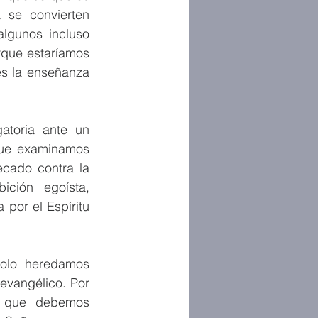
se convierten 
lgunos incluso 
que estaríamos 
s la enseñanza 
toria ante un 
que examinamos 
cado contra la 
ción egoísta, 
por el Espíritu 
lo heredamos 
evangélico. Por 
: que debemos 