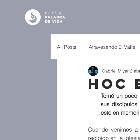
All Posts
Atravesando El Valle
Gabriel Miyar
2 ab
Hoc 
Tomó un poco de
sus discípulos
esto en memori
Cuando venimos a C
recibido en la igles