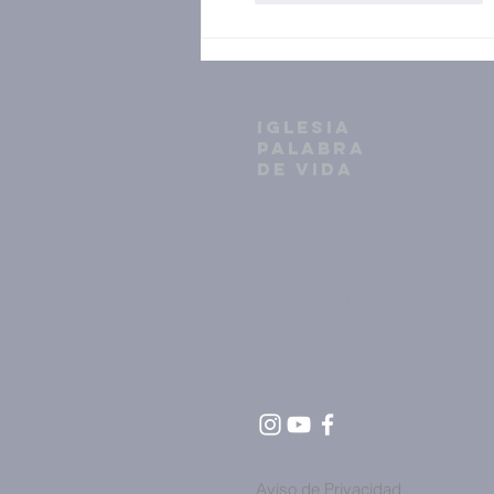
IGLESIA
PALABRA
DE VIDA
33 3634 7604
info@ipv.org.mx
Volcán Etna 2398
Zapopan, Jal. 45070
Aviso de Privacidad