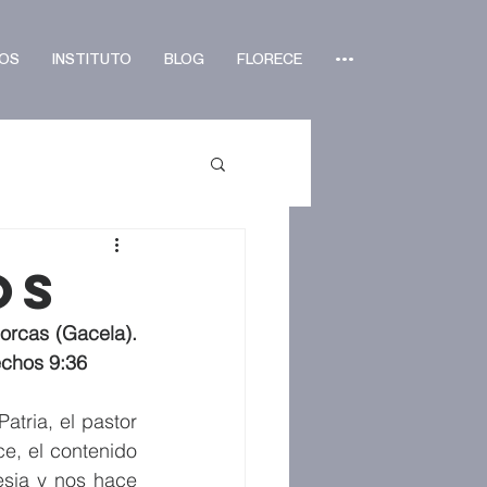
OS
INSTITUTO
BLOG
FLORECE
•••
os
rcas (Gacela). 
echos 9:36
ria, el pastor 
, el contenido 
sia y nos hace 