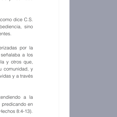
como dice C.S. 
ediencia, sino 
entes.
rizadas por la 
señalaba a los 
a y otros que, 
u comunidad, y 
idas y a través 
endiendo a la 
 predicando en 
(Hechos 8:4-13).