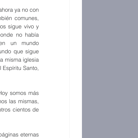
ahora ya no con 
mbién comunes, 
s sigue vivo y 
donde no había 
o en un mundo 
undo que sigue 
a misma iglesia 
Espíritu Santo, 
 Hoy somos más 
mos las mismas, 
otros cientos de 
áginas eternas 