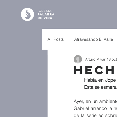
All Posts
Atravesando El Valle
Arturo Miyar
13 oc
Hech
Había en Jope 
Esta se esmera
Ayer, en un ambient
Gabriel arrancó la 
de la serie es sobr