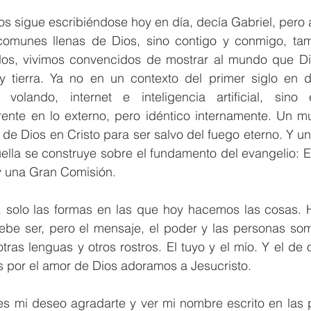
os sigue escribiéndose hoy en día, decía Gabriel, pero 
comunes llenas de Dios, sino contigo y conmigo, ta
llos, vivimos convencidos de mostrar al mundo que Dio
y tierra. Ya no en un contexto del primer siglo en 
s volando, internet e inteligencia artificial, sin
ente en lo externo, pero idéntico internamente. Un m
de Dios en Cristo para ser salvo del fuego eterno. Y un
ella se construye sobre el fundamento del evangelio: El 
y una Gran Comisión. 
 solo las formas en las que hoy hacemos las cosas.
 debe ser, pero el mensaje, el poder y las personas so
otras lenguas y otros rostros. El tuyo y el mío. Y el de 
s por el amor de Dios adoramos a Jesucristo.
s mi deseo agradarte y ver mi nombre escrito en las p