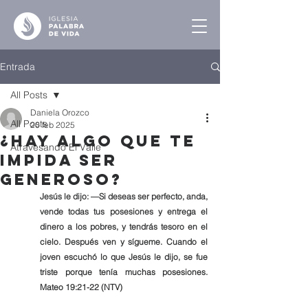
Entrada
All Posts
Daniela Orozco
All Posts
20 feb 2025
¿Hay Algo que te
Atravesando El Valle
Impida ser
Generoso?
Jesús le dijo: —Si deseas ser perfecto, anda, 
vende todas tus posesiones y entrega el 
dinero a los pobres, y tendrás tesoro en el 
cielo. Después ven y sígueme. Cuando el 
joven escuchó lo que Jesús le dijo, se fue 
triste porque tenía muchas posesiones. 
Mateo 19:21-22 (NTV)