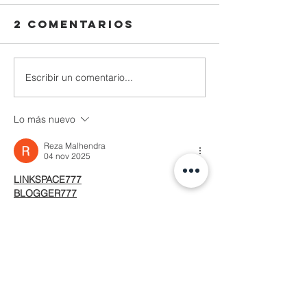
2 comentarios
Escribir un comentario...
Lo más nuevo
Reza Malhendra
04 nov 2025
LINKSPACE777
BLOGGER777
LAPAKBET777ME
LAPAKBET777COM
LAPAKBET777RESMI
LAPAKBET777LOGIN
ALTERNATIFLAPAKBET
LAPAKBET777DAFTAR
LAPAKBET777OFFICIALL
LAPAKBET777VVIP