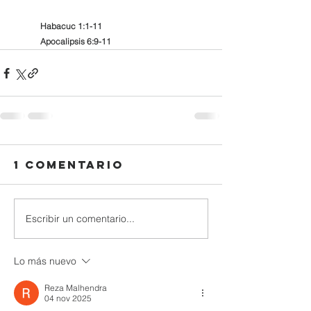
Habacuc 1:1-11
Apocalipsis 6:9-11
1 comentario
Escribir un comentario...
Lo más nuevo
Reza Malhendra
04 nov 2025