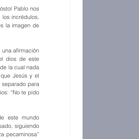
stol Pablo nos 
los incrédulos, 
es la imagen de 
 una afirmación 
l dios de este 
de la cual nada 
que Jesús y el 
 separado para 
s: “No te pido 
e este mundo 
ado, siguiendo 
za pecaminosa” 