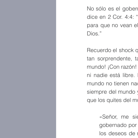
No sólo es el gober
dice en 2 Cor. 4:4:
para que no vean el
Dios.”
Recuerdo el shock qu
tan sorprendente, t
mundo! ¡Con razón! E
ni nadie está libre
mundo no tienen na
siempre del mundo y
que los quites del m
«Señor, me s
gobernado por 
los deseos de 