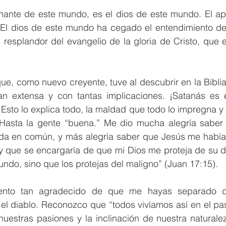
nante de este mundo, es el dios de este mundo. El apó
 “El dios de este mundo ha cegado el entendimiento de 
 resplandor del evangelio de la gloria de Cristo, que 
e, como nuevo creyente, tuve al descubrir en la Biblia
an extensa y con tantas implicaciones. ¡Satanás es e
sto lo explica todo, la maldad que todo lo impregna y 
. Hasta la gente “buena.” Me dio mucha alegría saber 
da en común, y más alegría saber que Jesús me había
 que se encargaría de que mi Dios me proteja de su dio
undo, sino que los protejas del maligno” (Juan 17:15).
iento tan agradecido de que me hayas separado d
el diablo. Reconozco que “todos vivíamos así en el pas
nuestras pasiones y la inclinación de nuestra naturale