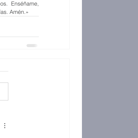
jos. Enséñame, 
días. Amén.»