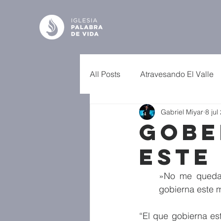
All Posts
Atravesando El Valle
Gabriel Miyar
8 jul
Gobe
este
»No me queda 
gobierna este m
“El que gobierna es