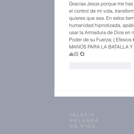
Gracias Jesús porque me has 
el control de mi vida, transfor
quieres que sea. En estos tie
humanidad hipnotizada, apáti
usar la Armadura de Dios en nu
Poder de su Fuerza; ( Efesios
MANOS PARA LA BATALLA Y M
🙏🏻 💞 
Me gusta
Reaccionar
IGLESIA
PALABRA
DE VIDA