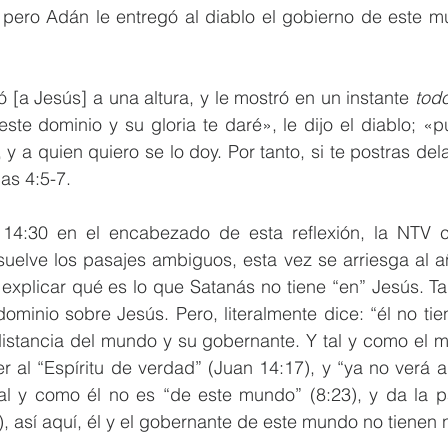
, pero Adán le entregó al diablo el gobierno de este m
vó [a Jesús] a una altura, y le mostró en un instante 
todo
este dominio y su gloria te daré», le dijo el diablo; «
, y a quien quiero se lo doy. Por tanto, si te postras del
as 4:5-7.
 14:30 en el encabezado de esta reflexión, la NTV c
uelve los pasajes ambiguos, esta vez se arriesga al añ
explicar qué es lo que Satanás no tiene “en” Jesús. Tal
minio sobre Jesús. Pero, literalmente dice: “él no tie
istancia del mundo y su gobernante. Y tal y como el 
cer al “Espíritu de verdad” (Juan 14:17), y “ya no verá 
tal y como él no es “de este mundo” (8:23), y da la p
), así aquí, él y el gobernante de este mundo no tiene