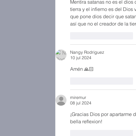
Mentira satanas no es el dios 
tierra y el infierno es del Dios
que pone dios decir que satan
así que no el creador de la tier
Me gusta
Reaccionar
Nangy Rodriguez
10 jul 2024
Amén 🙏🏻 
Me gusta
Reaccionar
miremur
08 jul 2024
¡Gracias Dios por apartarme d
bella reflexion!
Me gusta
Reaccionar