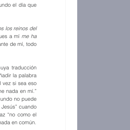
undo el día que 
s los reinos del 
pues a mí 
me ha 
ante de mí, todo 
uya traducción 
adir la palabra 
 vez si sea eso 
ne nada en mí.” 
mundo no puede 
a Jesús” cuando 
az “no como el 
n nada en común.