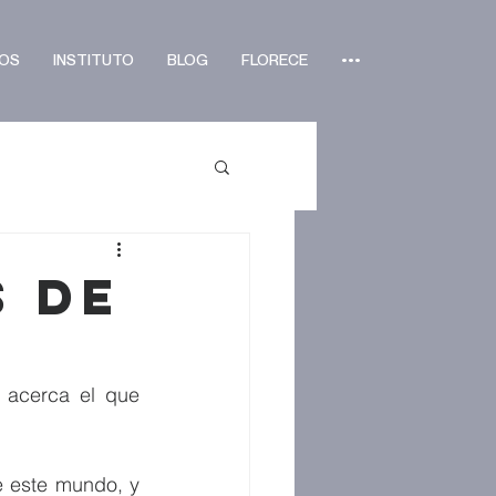
OS
INSTITUTO
BLOG
FLORECE
•••
s de
acerca el que 
 este mundo, y 