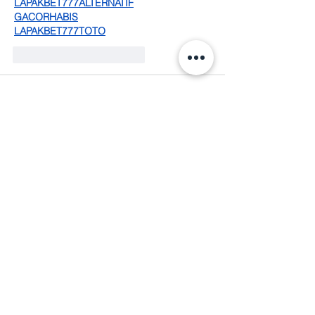
LAPAKBET777ALTERNATIF
GACORHABIS
LAPAKBET777TOTO
Me gusta
Reaccionar
ALICIA VILLASEÑOR OLIVA
17 feb 2025
Dar sacrificialmente es compartir con otros 
lo que a veces a nosotros nos falta, no 
importando si algún día nos lo devolverán. 
Cuando Dios nos da un corazón de carne, 
damos sin esperar a cambio nada, dar 
porque nos nace hacerlo. Sin arrogancia y 
sin soberbia, con toda humildad, puedo 
decir que si las personas me recuerdan, 
es por dos características que Dios me ha 
dado, la Generosidad y el Don del 
Servicio. Aún en mi escasez, he 
compartido con…
Mostrar más