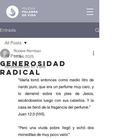
Entrada
All Posts
Robbie Rembao
All Posts
17 feb 2025
Generosidad
Atravesando El Valle
Radical
“María tomó entonces como medio litro de 
nardo puro, que era un perfume muy caro, y 
lo derramó sobre los pies de Jesús, 
secándoselos luego con sus cabellos. Y la 
casa se llenó de la fragancia del perfume.”
‭‭Juan‬ ‭12‬:‭3‬ ‭(NVI).‬‬‬‬‬‬‬
“Pero una viuda pobre llegó y echó dos 
moneditas de muy poco valor.”