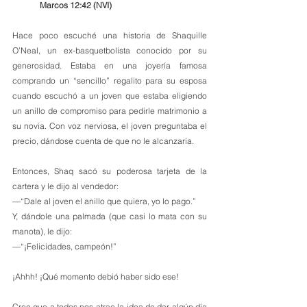
‭‭Marcos‬ ‭12‬:‭42‬ (‭NVI)‬‬‬‬‬‬‬
Hace poco escuché una historia de Shaquille 
O’Neal, un ex-basquetbolista conocido por su 
generosidad. Estaba en una joyería famosa 
comprando un “sencillo” regalito para su esposa 
cuando escuchó a un joven que estaba eligiendo 
un anillo de compromiso para pedirle matrimonio a 
su novia. Con voz nerviosa, el joven preguntaba el 
precio, dándose cuenta de que no le alcanzaría.
Entonces, Shaq sacó su poderosa tarjeta de la 
cartera y le dijo al vendedor:
—“Dale al joven el anillo que quiera, yo lo pago.”
Y, dándole una palmada (que casi lo mata con su 
manota), le dijo:
—“¡Felicidades, campeón!”
¡Ahhh! ¡Qué momento debió haber sido ese!
Creo que a todos nos atrae la idea de dar algún día 