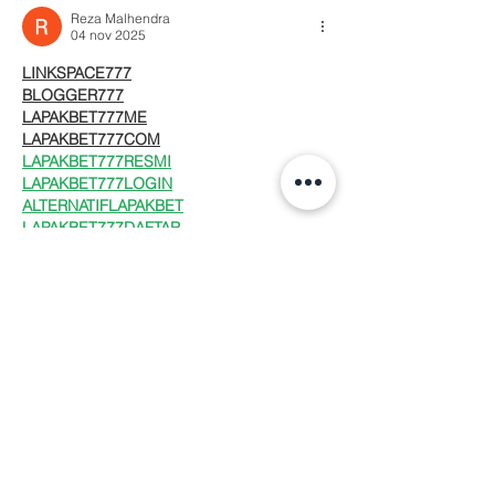
Reza Malhendra
04 nov 2025
LINKSPACE777
BLOGGER777
LAPAKBET777ME
LAPAKBET777COM
LAPAKBET777RESMI
LAPAKBET777LOGIN
ALTERNATIFLAPAKBET
LAPAKBET777DAFTAR
LAPAKBET777OFFICIALL
LAPAKBET777VVIP
SITUSGACOR
LAPAKBET777
LAPAKBET777ALTERNATIF
GACORHABIS
LAPAKBET777TOTO
Me gusta
Reaccionar
Ximena Garabito