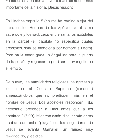
Pentecostés apuntan a la veracidad del hecho más 
importante de la historia: ¡Jesús resucitó!
En Hechos capítulo 5 (no me he podido alejar del 
Libro de los Hechos de los Apóstoles), el sumo 
sacerdote y los saduceos encierran a los apóstoles 
en la cárcel (el capítulo no especifica cuáles 
apóstoles, sólo se menciona por nombre a Pedro). 
Pero en la madrugada un ángel les abre la puerta 
de la prisión y regresan a predicar el evangelio en 
el templo. 
De nuevo, las autoridades religiosas los apresan y 
los traen al Consejo Supremo (sanedrín) 
amenazándolos que no prediquen más en el 
nombre de Jesús. Los apóstoles responden: “¡Es 
necesario obedecer a Dios antes que a los 
hombres!” (5:29). Mientras están discutiendo cómo 
acabar con esta “plaga” de los seguidores de 
Jesús se levanta Gamaliel, un fariseo muy 
reconocido, y les dice: