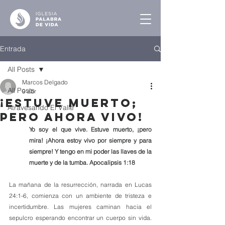
Entrada
All Posts
Marcos Delgado
All Posts
9 abr
¡Estuve Muerto;
Atravesando El Valle
pero Ahora Vivo!
Yo soy el que vive. Estuve muerto, ¡pero 
mira! ¡Ahora estoy vivo por siempre y para 
siempre! Y tengo en mi poder las llaves de la 
muerte y de la tumba. Apocalipsis 1:18
La mañana de la resurrección, narrada en Lucas 
24:1-6, comienza con un ambiente de tristeza e 
incertidumbre. Las mujeres caminan hacia el 
sepulcro esperando encontrar un cuerpo sin vida. 