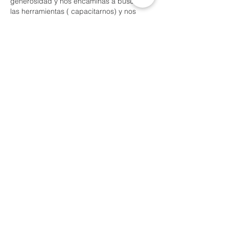
generosidad y nos encaminas a buscar  
las herramientas ( capacitarnos) y nos 
permites cambiar nuestros pensamientos  
y acciones hacia la abundancia ! 
Transformanos Señor 
Me gusta
Reaccionar
CARLOS RAFAEL GONZALEZ CARABEZ
09 ene 2024
Padre, danos sabiduría para administrar 
tus bendiciones. 
Es increíble como Dios nos he con "otros 
ojos". Obviamente es una palabra 
específica para una Iglesia. Pero donde 
nuestros ojos naturales ven escasea, Dios 
ve riqueza, generosidad y amor.
Me gusta
Reaccionar