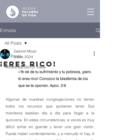
Entrada
All Posts
Gabriel Miyar
All Posts
9 ene 2024
¡Eres Rico!
Atravesando El Valle
»Yo sé de tu sufrimiento y tu pobreza, ¡pero 
tú eres rico! Conozco la blasfemia de los 
que se te oponen. Apoc. 2:9
Algunas de nuestras congregaciones no tienen 
todos los recursos que quisieran tener. Sus 
miembros batallan día a día para llegar a la 
quincena. En estas circunstancias, a veces es muy 
difícil soñar en grande y tener una gran visión. 
Puede haber contentamiento, y a menudo lo hay. A 