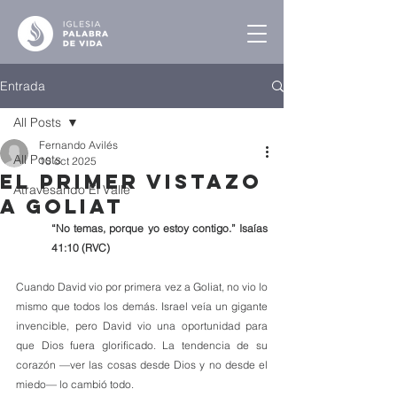
Entrada
All Posts
Fernando Avilés
All Posts
10 oct 2025
El Primer Vistazo
Atravesando El Valle
a Goliat
“No temas, porque yo estoy contigo.” Isaías 
41:10 (RVC)
Cuando David vio por primera vez a Goliat, no vio lo 
mismo que todos los demás. Israel veía un gigante 
invencible, pero David vio una oportunidad para 
que Dios fuera glorificado. La tendencia de su 
corazón —ver las cosas desde Dios y no desde el 
miedo— lo cambió todo.