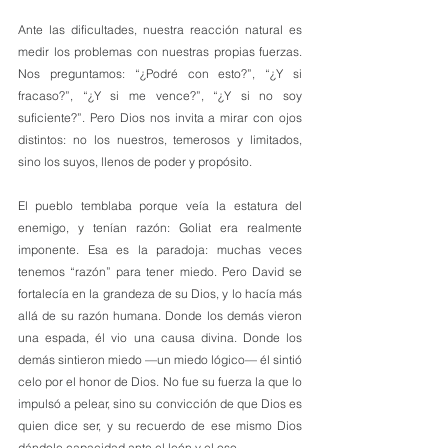
Ante las dificultades, nuestra reacción natural es 
medir los problemas con nuestras propias fuerzas. 
Nos preguntamos: “¿Podré con esto?”, “¿Y si 
fracaso?”, “¿Y si me vence?”, “¿Y si no soy 
suficiente?”. Pero Dios nos invita a mirar con ojos 
distintos: no los nuestros, temerosos y limitados, 
sino los suyos, llenos de poder y propósito.
El pueblo temblaba porque veía la estatura del 
enemigo, y tenían razón: Goliat era realmente 
imponente. Esa es la paradoja: muchas veces 
tenemos “razón” para tener miedo. Pero David se 
fortalecía en la grandeza de su Dios, y lo hacía más 
allá de su razón humana. Donde los demás vieron 
una espada, él vio una causa divina. Donde los 
demás sintieron miedo —un miedo lógico— él sintió 
celo por el honor de Dios. No fue su fuerza la que lo 
impulsó a pelear, sino su convicción de que Dios es 
quien dice ser, y su recuerdo de ese mismo Dios 
dándole capacidad ante el león y el oso.