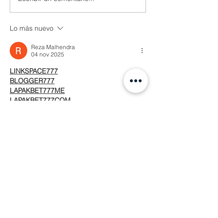
Lo más nuevo
Reza Malhendra
04 nov 2025
LINKSPACE777
BLOGGER777
LAPAKBET777ME
LAPAKBET777COM
LAPAKBET777RESMI
LAPAKBET777LOGIN
ALTERNATIFLAPAKBET
LAPAKBET777DAFTAR
LAPAKBET777OFFICIALL
LAPAKBET777VVIP
SITUSGACOR
LAPAKBET777
LAPAKBET777ALTERNATIF
GACORHABIS
LAPAKBET777TOTO