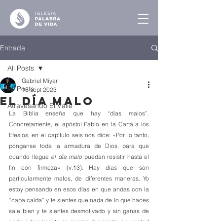
Entrada
All Posts
Gabriel Miyar
All Posts
15 sept 2023
El Día Malo
Atravesando El Valle
La Biblia enseña que hay “días malos”. 
Concretamente, el apóstol Pablo en la Carta a los 
Efesios, en el capítulo seis nos dice: «Por lo tanto, 
pónganse toda la armadura de Dios, para que 
cuando llegue 
el día malo
 puedan resistir hasta el 
fin con firmeza» (v.13). Hay días que son 
particularmente malos, de diferentes maneras. Yo 
estoy pensando en esos días en que andas con la 
“capa caída” y te sientes que nada de lo que haces 
sale bien y te sientes desmotivado y sin ganas de 