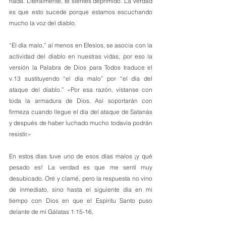
nada. Literalmente, te sientes deprimido. La verdad 
es que esto sucede porque estamos escuchando 
mucho la voz del diablo. 
“El día malo,” al menos en Efesios, se asocia con la 
actividad del diablo en nuestras vidas, por eso la 
versión la Palabra de Dios para Todos traduce el 
v.13 sustituyendo “el día malo” por “el día del 
ataque del diablo.” «Por esa razón, vístanse con 
toda la armadura de Dios. Así soportarán con 
firmeza cuando llegue el día del ataque de Satanás 
y después de haber luchado mucho todavía podrán 
resistir.»
En estos días tuve uno de esos días malos ¡y qué 
pesado es! La verdad es que me sentí muy 
desubicado. Oré y clamé, pero la respuesta no vino 
de inmediato, sino hasta el siguiente día en mi 
tiempo con Dios en que el Espíritu Santo puso 
delante de mí Gálatas 1:15-16,