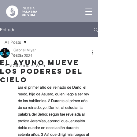
Entrada
All Posts
Gabriel Miyar
All Posts
5 ene 2024
El Ayuno Mueve
Atravesando El Valle
los Poderes del
Cielo
Era el primer año del reinado de Darío, el 
medo, hijo de Asuero, quien llegó a ser rey 
de los babilonios. 2 Durante el primer año 
de su reinado, yo, Daniel, al estudiar la 
palabra del Señor, según fue revelada al 
profeta Jeremías, aprendí que Jerusalén 
debía quedar en desolación durante 
setenta años. 3 Así que dirigí mis ruegos al 