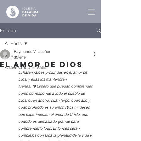
Entrada
All Posts
Raymundo Villaseñor
All Posts
25 ene
El amor de Dios
Atravesando El Valle
Echarán raíces profundas en el amor de 
Dios, y ellas los mantendrán 
fuertes. 
Espero que puedan comprender, 
18 
como corresponde a todo el pueblo de 
Dios, cuán ancho, cuán largo, cuán alto y 
cuán profundo es su amor. 
Es mi deseo 
19 
que experimenten el amor de Cristo, aun 
cuando es demasiado grande para 
comprenderlo todo. Entonces serán 
completos con toda la plenitud de la vida y 