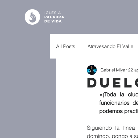
All Posts
Atravesando El Valle
Gabriel Miyar
22 a
Duel
«¡Toda la ciu
funcionarios 
podemos practi
Siguiendo la línea
domingo, pongo a su