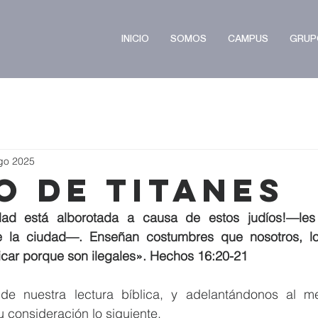
INICIO
SOMOS
CAMPUS
GRUP
go 2025
o de Titanes
dad está alborotada a causa de estos judíos!—les g
de la ciudad—. Enseñan costumbres que nosotros, lo
car porque son ilegales». Hechos 16:20-21
 de nuestra lectura bíblica, y adelantándonos al m
 consideración lo siguiente.