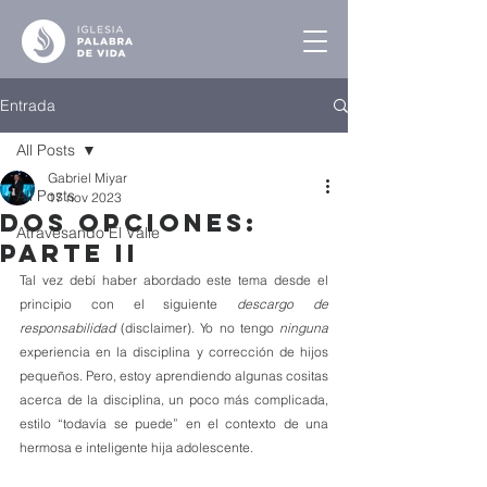
Entrada
All Posts
Gabriel Miyar
All Posts
17 nov 2023
Dos Opciones:
Atravesando El Valle
Parte II
Tal vez debí haber abordado este tema desde el 
principio con el siguiente 
descargo de 
responsabilidad
 (disclaimer). Yo no tengo 
ninguna
experiencia en la disciplina y corrección de hijos 
pequeños. Pero, estoy aprendiendo algunas cositas 
acerca de la disciplina, un poco más complicada, 
estilo “todavía se puede” en el contexto de una 
hermosa e inteligente hija adolescente.