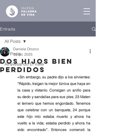
Entrada
All Posts
Daniela Orozco
All Posts
15 dic 2025
Dos Hijos Bien
Atravesando El Valle
Perdidos
»Sin embargo, su padre dijo a los sirvientes: 
“Rápido, traigan la mejor túnica que haya en 
la casa y vístanlo. Consigan un anillo para 
su dedo y sandalias para sus pies. 23 Maten 
el ternero que hemos engordado. Tenemos 
que celebrar con un banquete, 24 porque 
este hijo mío estaba muerto y ahora ha 
vuelto a la vida; estaba perdido y ahora ha 
sido encontrado”. Entonces comenzó la 