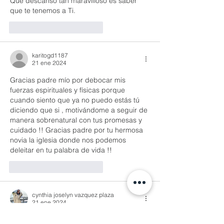
Que descanso tan maravilloso es saber 
que te tenemos a Ti.
Me gusta
Reaccionar
karitogd1187
21 ene 2024
Gracias padre mío por debocar mis 
fuerzas espirituales y físicas porque 
cuando siento que ya no puedo estás tú 
diciendo que si , motivándome a seguir de 
manera sobrenatural con tus promesas y 
cuidado !! Gracias padre por tu hermosa 
novia la iglesia donde nos podemos 
deleitar en tu palabra de vida !!
Me gusta
Reaccionar
cynthia joselyn vazquez plaza
21 ene 2024
Señor mío, gracias por permitirme esta 