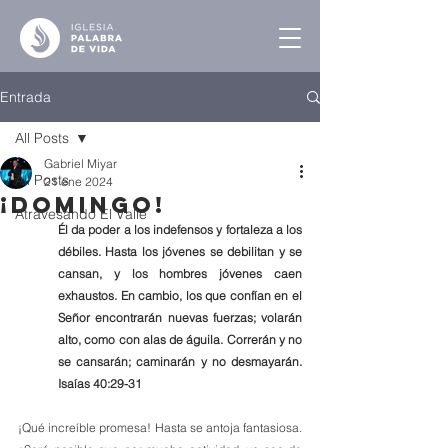
Entrada
All Posts
Gabriel Miyar
All Posts
21 ene 2024
¡Domingo!
Atravesando El Valle
Él da poder a los indefensos y fortaleza a los 
débiles. Hasta los jóvenes se debilitan y se 
cansan, y los hombres jóvenes caen 
exhaustos. En cambio, los que confían en el 
Señor encontrarán nuevas fuerzas; volarán 
alto, como con alas de águila. Correrán y no 
se cansarán; caminarán y no desmayarán. 
Isaías 40:29-31
¡Qué increíble promesa! Hasta se antoja fantasiosa. 