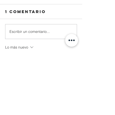
1 comentario
Escribir un comentario...
Lo más nuevo
Reza Malhendra
04 nov 2025
LINKSPACE777
BLOGGER777
LAPAKBET777ME
LAPAKBET777COM
LAPAKBET777RESMI
LAPAKBET777LOGIN
ALTERNATIFLAPAKBET
LAPAKBET777DAFTAR
LAPAKBET777OFFICIALL