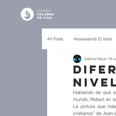
All Posts
Atravesando El Valle
Gabriel Miyar
19 o
Dife
Nive
Hablando de que el
mundo, Robert en su 
La pintura que más 
cristianos” de Jean