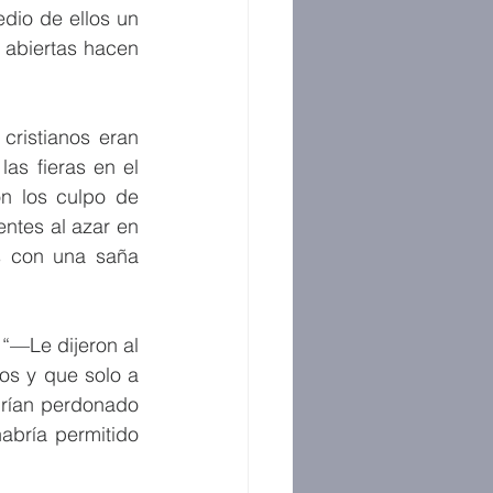
dio de ellos un 
 abiertas hacen 
ristianos eran 
s fieras en el 
 los culpo de 
ntes al azar en 
 con una saña 
—Le dijeron al 
s y que solo a 
brían perdonado 
bría permitido 