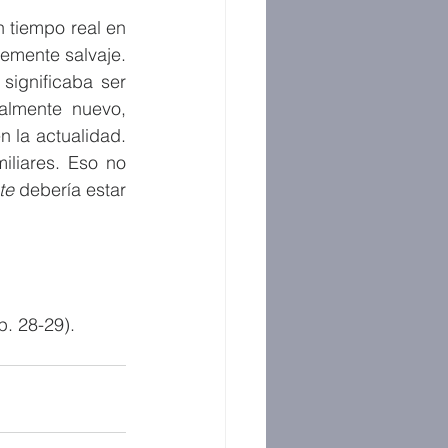
 tiempo real en 
emente salvaje. 
ignificaba ser 
talmente nuevo, 
¿verdad? Pero el mensaje tiene algunas similitudes con tu familia y la mía en la actualidad. 
iliares. Eso no 
te
 debería estar 
p. 28-29). 