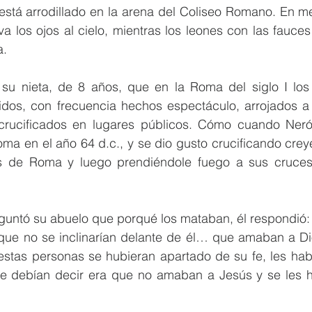
está arrodillado en la arena del Coliseo Romano. En me
va los ojos al cielo, mientras los leones con las fauces
a.
 su nieta, de 8 años, que en la Roma del siglo I los c
dos, con frecuencia hechos espectáculo, arrojados a la
rucificados en lugares públicos. Cómo cuando Nerón
a en el año 64 d.c., y se dio gusto crucificando creye
os de Roma y luego prendiéndole fuego a sus cruces
untó su abuelo que porqué los mataban, él respondió: “
e no se inclinarían delante de él… que amaban a Dio
i estas personas se hubieran apartado de su fe, les ha
ue debían decir era que no amaban a Jesús y se les ha