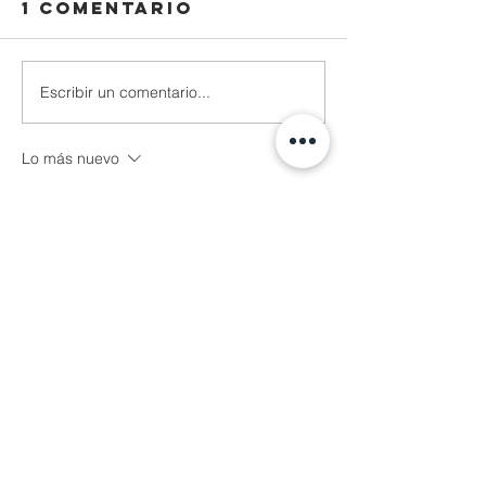
1 comentario
Escribir un comentario...
Lo más nuevo
Reza Malhendra
04 nov 2025
LINKSPACE777
BLOGGER777
LAPAKBET777ME
LAPAKBET777COM
LAPAKBET777RESMI
LAPAKBET777LOGIN
ALTERNATIFLAPAKBET
LAPAKBET777DAFTAR
LAPAKBET777OFFICIALL
LAPAKBET777VVIP
SITUSGACOR