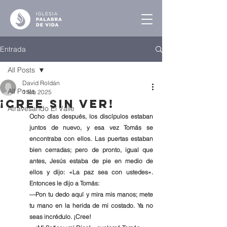
Entrada
All Posts
David Roldán
All Posts
1 feb 2025
¡Cree sin Ver!
Atravesando El Valle
Ocho días después, los discípulos estaban 
juntos de nuevo, y esa vez Tomás se 
encontraba con ellos. Las puertas estaban 
bien cerradas; pero de pronto, igual que 
antes, Jesús estaba de pie en medio de 
ellos y dijo: «La paz sea con ustedes». 
Entonces le dijo a Tomás:
—Pon tu dedo aquí y mira mis manos; mete 
tu mano en la herida de mi costado. Ya no 
seas incrédulo. ¡Cree!