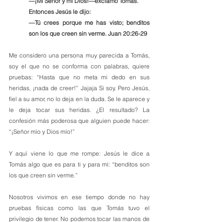
—¡Mi Señor y mi Dios!—exclamó Tomás.
Entonces Jesús le dijo:
—Tú crees porque me has visto; benditos 
son los que creen sin verme. Juan 20:26-29
Me considero una persona muy parecida a Tomás, 
soy el que no se conforma con palabras, quiere 
pruebas: “Hasta que no meta mi dedo en sus 
heridas, ¡nada de creer!” Jajaja Si soy. Pero Jesús, 
fiel a su amor, no lo deja en la duda. Se le aparece y 
le deja tocar sus heridas. ¿El resultado? La 
confesión más poderosa que alguien puede hacer: 
“¡Señor mío y Dios mío!”
Y aquí viene lo que me rompe: Jesús le dice a 
Tomás algo que es para ti y para mí: “benditos son 
los que creen sin verme.”
Nosotros vivimos en ese tiempo donde no hay 
pruebas físicas como las que Tomás tuvo el 
privilegio de tener. No podemos tocar las manos de 