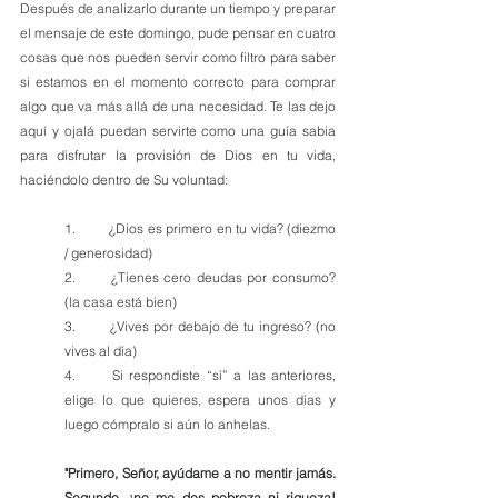
Después de analizarlo durante un tiempo y preparar 
el mensaje de este domingo, pude pensar en cuatro 
cosas que nos pueden servir como filtro para saber 
si estamos en el momento correcto para comprar 
algo que va más allá de una necesidad. Te las dejo 
aquí y ojalá puedan servirte como una guía sabia 
para disfrutar la provisión de Dios en tu vida, 
haciéndolo dentro de Su voluntad:
1.	¿Dios es primero en tu vida? (diezmo 
/ generosidad)
2.	¿Tienes cero deudas por consumo? 
(la casa está bien)
3.	¿Vives por debajo de tu ingreso? (no 
vives al día)
4.	Si respondiste “sí” a las anteriores, 
elige lo que quieres, espera unos días y 
luego cómpralo si aún lo anhelas.
"Primero, Señor, ayúdame a no mentir jamás. 
Segundo, ¡no me des pobreza ni riqueza! 