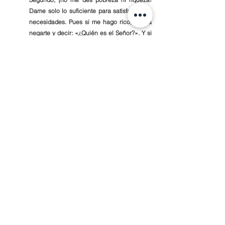
Dame solo lo suficiente para satisfacer mis 
necesidades. Pues si me hago rico, podría 
negarte y decir: «¿Quién es el Señor?». Y si 
soy demasiado pobre, podría robar y así 
ofender el santo nombre de Dios."  
Proverbios‬ ‭30‬:‭8‬-‭9‬ ‭NTV‬‬‬‬‬‬
Comentarios
Escribir un comentario...