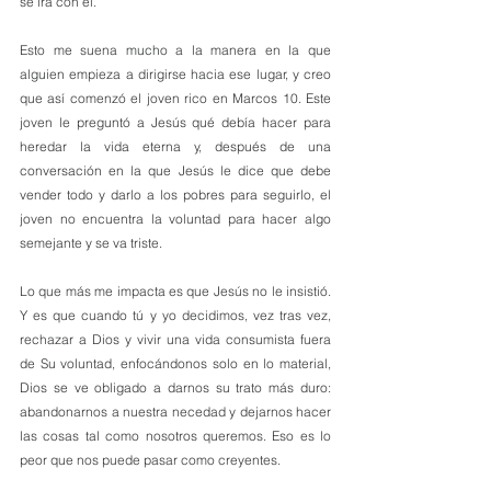
se irá con él.
Esto me suena mucho a la manera en la que 
alguien empieza a dirigirse hacia ese lugar, y creo 
que así comenzó el joven rico en Marcos 10. Este 
joven le preguntó a Jesús qué debía hacer para 
heredar la vida eterna y, después de una 
conversación en la que Jesús le dice que debe 
vender todo y darlo a los pobres para seguirlo, el 
joven no encuentra la voluntad para hacer algo 
semejante y se va triste.
Lo que más me impacta es que Jesús no le insistió. 
Y es que cuando tú y yo decidimos, vez tras vez, 
rechazar a Dios y vivir una vida consumista fuera 
de Su voluntad, enfocándonos solo en lo material, 
Dios se ve obligado a darnos su trato más duro: 
abandonarnos a nuestra necedad y dejarnos hacer 
las cosas tal como nosotros queremos. Eso es lo 
peor que nos puede pasar como creyentes.