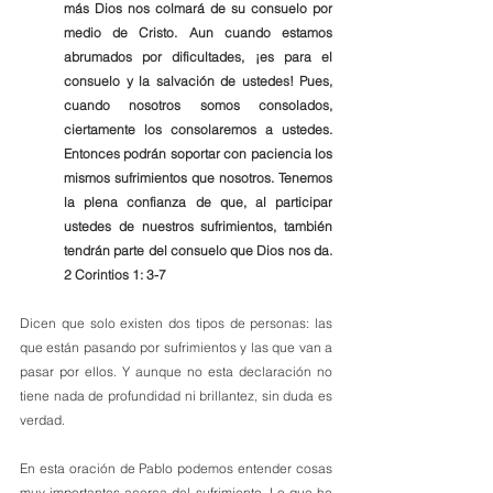
más Dios nos colmará de su consuelo por 
medio de Cristo. Aun cuando estamos 
abrumados por dificultades, ¡es para el 
consuelo y la salvación de ustedes! Pues, 
cuando nosotros somos consolados, 
ciertamente los consolaremos a ustedes. 
Entonces podrán soportar con paciencia los 
mismos sufrimientos que nosotros. Tenemos 
la plena confianza de que, al participar 
ustedes de nuestros sufrimientos, también 
tendrán parte del consuelo que Dios nos da. 
2 Corintios‬ ‭1‬:‭ 3‬-‭7‬ ‬‬
Dicen que solo existen dos tipos de personas: las 
que están pasando por sufrimientos y las que van a 
pasar por ellos. Y aunque no esta declaración no 
tiene nada de profundidad ni brillantez, sin duda es 
verdad.
En esta oración de Pablo podemos entender cosas 
muy importantes acerca del sufrimiento. Lo que he 