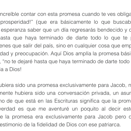
increíble contar con esta promesa cuando te ves obligad
prosperidad!” (que era básicamente lo que buscab
y esperanza saber que un día regresarás bendecido y q
hasta que haya terminado de darte todo lo que te p
enes que salir del país, sino en cualquier cosa que em
iedad y preocupación. Aquí Dios amplía la promesa bási
, “no te dejaré hasta que haya terminado de darte todo l
ia a Dios!
hubiera sido una promesa exclusivamente para Jacob, no
emente hubiera sido una conversación privada, un asunt
ho de que está en las Escrituras significa que la prom
verdad es que me aventuré un poquito al decir esto
e la promesa era exclusivamente para Jacob pero qu
estimonio de la fidelidad de Dios con ese patriarca.