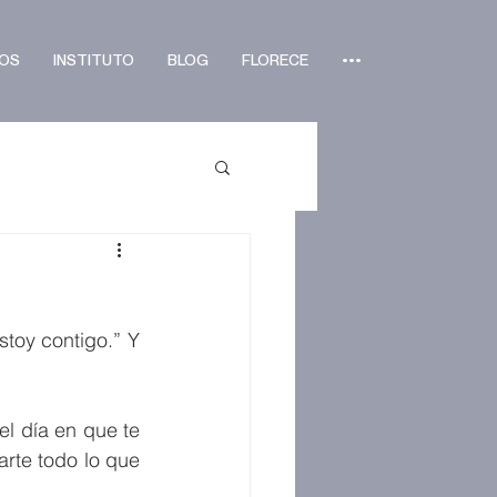
OS
INSTITUTO
BLOG
FLORECE
•••
oy contigo.” Y 
l día en que te 
rte todo lo que 