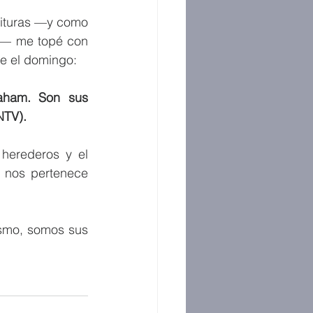
rituras —y como 
as— me topé con 
ce el domingo:
aham. Son sus 
NTV).
erederos y el 
 nos pertenece 
smo, somos sus 