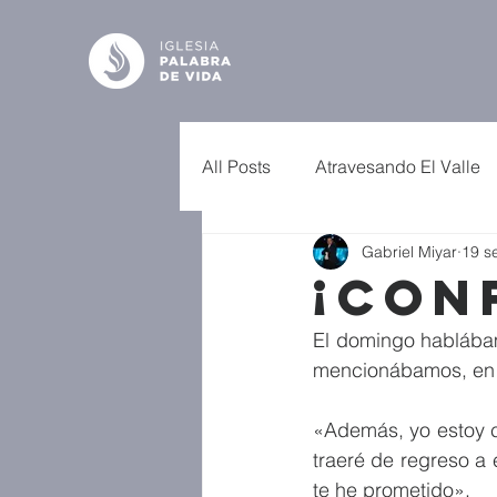
All Posts
Atravesando El Valle
Gabriel Miyar
19 s
¡Con
El domingo hablábam
mencionábamos, en p
«Además, yo estoy c
traeré de regreso a 
te he prometido».