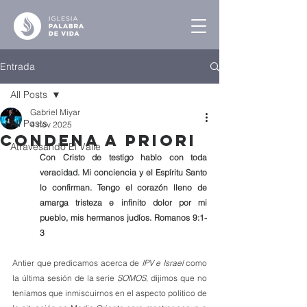
Entrada
All Posts
Gabriel Miyar
All Posts
4 nov 2025
Condena A Priori
Atravesando El Valle
Con Cristo de testigo hablo con toda 
veracidad. Mi conciencia y el Espíritu Santo 
lo confirman. Tengo el corazón lleno de 
amarga tristeza e infinito dolor por mi 
pueblo, mis hermanos judíos. Romanos 9:1-
3
Antier que predicamos acerca de 
IPV e Israel
 como 
la última sesión de la serie 
SOMOS
, dijimos que no 
teníamos que inmiscuirnos en el aspecto político de 