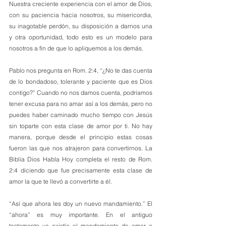
Nuestra creciente experiencia con el amor de Dios, 
con su paciencia hacia nosotros, su misericordia, 
su inagotable perdón, su disposición a darnos una 
y otra oportunidad, todo esto es un modelo para 
nosotros a fin de que lo apliquemos a los demás.
Pablo nos pregunta en Rom. 2:4, “¿No te das cuenta 
de lo bondadoso, tolerante y paciente que es Dios 
contigo?” Cuando no nos damos cuenta, podríamos 
tener excusa para no amar así a los demás, pero no 
puedes haber caminado mucho tiempo con Jesús 
sin toparte con esta clase de amor por ti. No hay 
manera, porque desde el principio estas cosas 
fueron las que nos atrajeron para convertirnos. La 
Biblia Dios Habla Hoy completa el resto de Rom. 
2:4 diciendo que fue precisamente esta clase de 
amor la que te llevó a convertirte a él.
“Así que ahora les doy un nuevo mandamiento.” El 
“ahora” es muy importante. En el antiguo 
testamento ya existía el mandamiento de amar a 