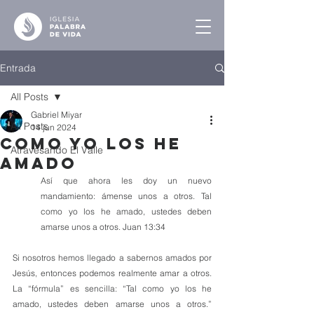
Entrada
All Posts
Gabriel Miyar
All Posts
14 jun 2024
Como Yo los He
Atravesando El Valle
Amado
Así que ahora les doy un nuevo 
mandamiento: ámense unos a otros. Tal 
como yo los he amado, ustedes deben 
amarse unos a otros. Juan 13:34
Si nosotros hemos llegado a sabernos amados por 
Jesús, entonces podemos realmente amar a otros. 
La “fórmula” es sencilla: “Tal como yo los he 
amado, ustedes deben amarse unos a otros.” 