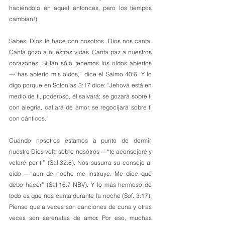
haciéndolo en aquel entonces, pero los tiempos 
cambian!).
Sabes, Dios lo hace con nosotros. Dios nos canta. 
Canta gozo a nuestras vidas. Canta paz a nuestros 
corazones. Si tan sólo tenemos los oídos abiertos 
—“has abierto mis oídos,” dice el Salmo 40:6. Y lo 
digo porque en Sofonías 3:17 dice: “Jehová está en 
medio de ti, poderoso, él salvará; se gozará sobre ti 
con alegría, callará de amor, se regocijará sobre ti 
con cánticos.”
Cuando nosotros estamos a punto de dormir, 
nuestro Dios vela sobre nosotros —“te aconsejaré y 
velaré por ti” (Sal.32:8). Nos susurra su consejo al 
oído —“aun de noche me instruye. Me dice qué 
debo hacer” (Sal.16:7 NBV). Y lo más hermoso de 
todo es que nos canta durante la noche (Sof. 3:17). 
Pienso que a veces son canciones de cuna y otras 
veces son serenatas de amor. Por eso, muchas 