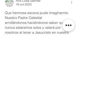
Ana Luisa Galindo
16 oct 2023
Que hermosa escena pude imaginarme: 
Nuestro Padre Celestial 
arrollándonos,haciéndonos saber que 
nunca estaremos solos y velará por 
nosotros al tener a Jesucristo en nuestro 
corazón.
"Si me aman, obedecerán mis 
mandamientos, y mi Padre y yo, 
vendremos y habitaremos dentro de ti"
Me gusta
Reaccionar
Gabriel Miyar
16 oct 2023
Contestando a
Ana Luisa Galindo
Así es Ana Luisa, esta clase de 
realidades son tan sublimes que las 
podemos ver con nuestra imaginación 
saturada de fe. Sólo así podemos 
hacerlo, pero una vez que lo logramos 