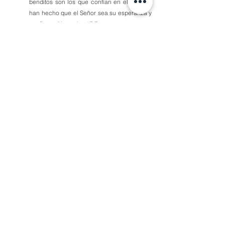
benditos son los que confían en el Señor y 
han hecho que el Señor sea su esperanza y 
confianza."Jeremías 17:7
Robbie Rembao
1 comentario
Escribir un comentario...
Lo más nuevo
Miembro desconocido