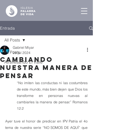
Entrada
All Posts
Gabriel Miyar
All Posts
29 jul 2024
Cambiando
Atravesando El Valle
Nuestra Manera de
Pensar
“No imiten las conductas ni las costumbres 
de este mundo, más bien dejen que Dios los 
transforme en personas nuevas al 
cambiarles la manera de pensar.” Romanos 
12:2
Ayer tuve el honor de predicar en IPV Patria el 4o 
tema de nuestra serie “NO SOMOS DE AQUÍ” que 