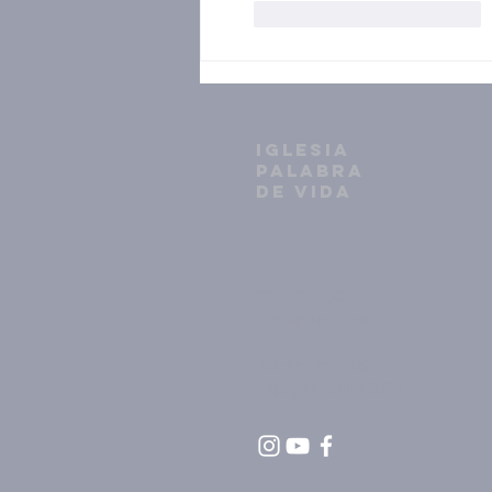
Me gusta
Reaccionar
IGLESIA
PALABRA
DE VIDA
33 3634 7604
info@ipv.org.mx
Volcán Etna 2398
Zapopan, Jal. 45070