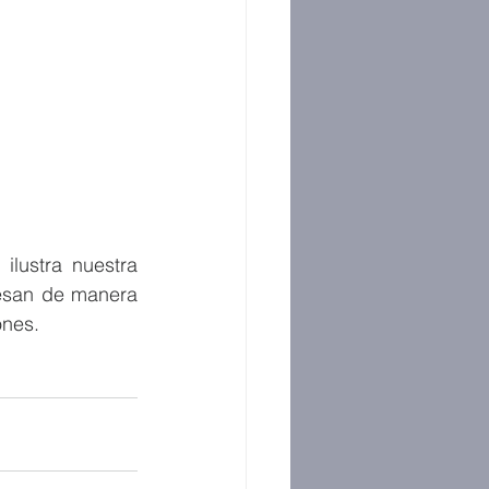
lustra nuestra 
esan de manera 
ones. 