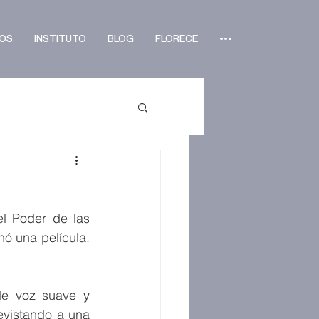
OS
INSTITUTO
BLOG
FLORECE
•••
l Poder de las 
Palabras en el hogar. Al hablar del poder que tiene el pedir perdón mencionó una película. 
de voz suave y 
vistando a una 