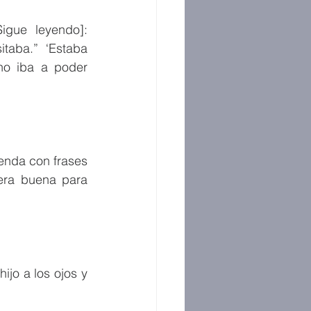
igue leyendo]: 
aba.” ‘Estaba 
o iba a poder 
enda con frases 
ra buena para 
jo a los ojos y 