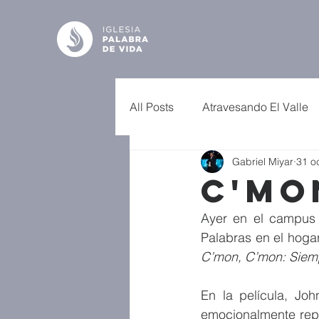
All Posts
Atravesando El Valle
Gabriel Miyar
31 o
C'mo
Ayer en el campus 
C’mon, C’mon: Siem
En la película, Jo
emocionalmente repr