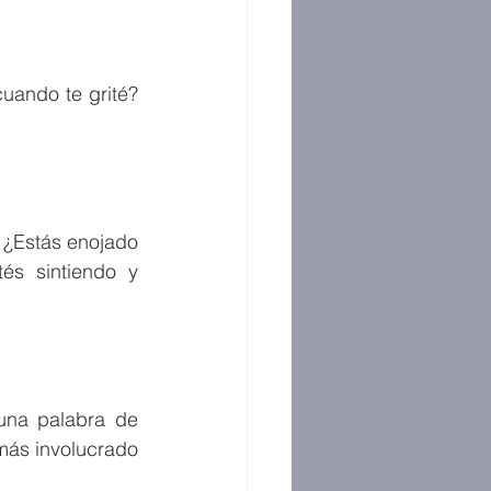
uando te grité? 
¿Estás enojado 
s sintiendo y 
una palabra de 
más involucrado 