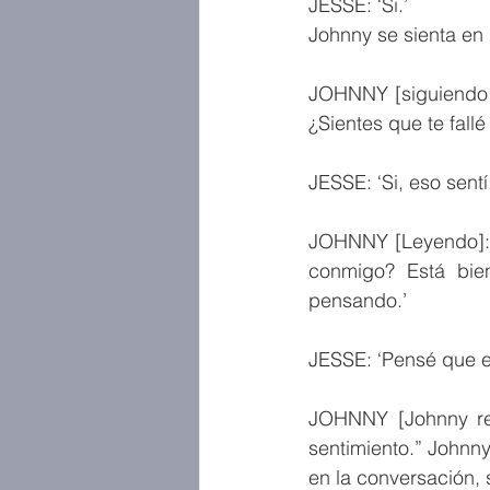
JESSE: ‘Si.’
Johnny se sienta en 
JOHNNY [siguiendo la
¿Sientes que te fallé
JESSE: ‘Si, eso sentí.
JOHNNY [Leyendo]: ‘
conmigo? Está bien
pensando.’
JESSE: ‘Pensé que e
JOHNNY [Johnny rea
sentimiento.” Johnny
en la conversación, 