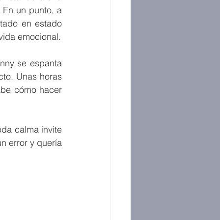
En un punto, a 
tado en estado 
con Johnny, le da una nueva perspectiva que efectivamente revoluciona su vida emocional. 
nny se espanta 
cto. Unas horas 
abe cómo hacer 
da calma invite 
n error y quería 