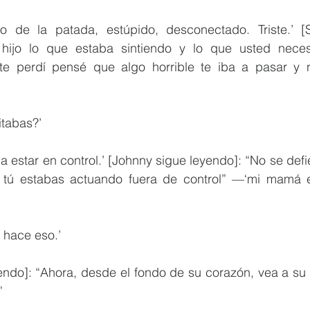
 de la patada, estúpido, desconectado. Triste.’ [S
ijo lo que estaba sintiendo y lo que usted necesit
e perdí pensé que algo horrible te iba a pasar y n
tabas?’
estar en control.’ [Johnny sigue leyendo]: “No se defi
tú estabas actuando fuera de control” —‘mi mamá e
 hace eso.’
do]: “Ahora, desde el fondo de su corazón, vea a su hi
” 