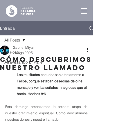
Entrada
All Posts
Gabriel Miyar
All Posts
18 ago 2025
Cómo Descubrimos
Atravesando El Valle
Nuestro Llamado
Las multitudes escuchaban atentamente a 
Felipe, porque estaban deseosas de oír el 
mensaje y ver las señales milagrosas que él 
hacía. Hechos 8:6
Este domingo empezamos la tercera etapa de 
nuestro crecimiento espiritual: Cómo descubrimos 
nuestros dones y nuestro llamado.