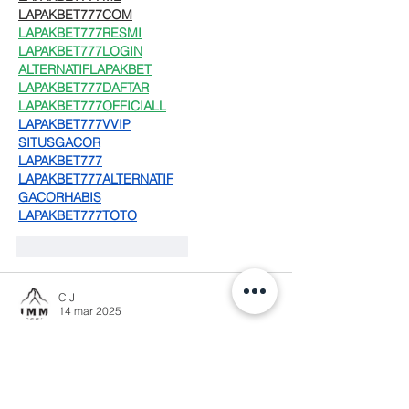
LAPAKBET777COM
LAPAKBET777RESMI
LAPAKBET777LOGIN
ALTERNATIFLAPAKBET
LAPAKBET777DAFTAR
LAPAKBET777OFFICIALL
LAPAKBET777VVIP
SITUSGACOR
LAPAKBET777
LAPAKBET777ALTERNATIF
GACORHABIS
LAPAKBET777TOTO
Me gusta
Reaccionar
C J
14 mar 2025
Con todo respeto, ni la  fama ni la 
reputación de Jesús están ni estarán en 
juego a causa de las acciones o 
inacciones de su pueblo.