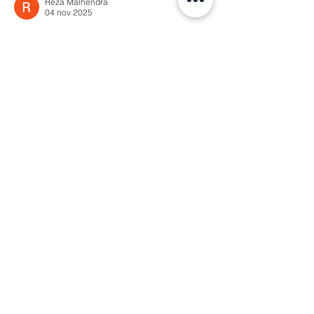
Reza Malhendra
04 nov 2025
LINKSPACE777
BLOGGER777
LAPAKBET777ME
LAPAKBET777COM
LAPAKBET777RESMI
LAPAKBET777LOGIN
ALTERNATIFLAPAKBET
LAPAKBET777DAFTAR
LAPAKBET777OFFICIALL
LAPAKBET777VVIP
SITUSGACOR
LAPAKBET777
LAPAKBET777ALTERNATIF
GACORHABIS
LAPAKBET777TOTO
Me gusta
Reaccionar