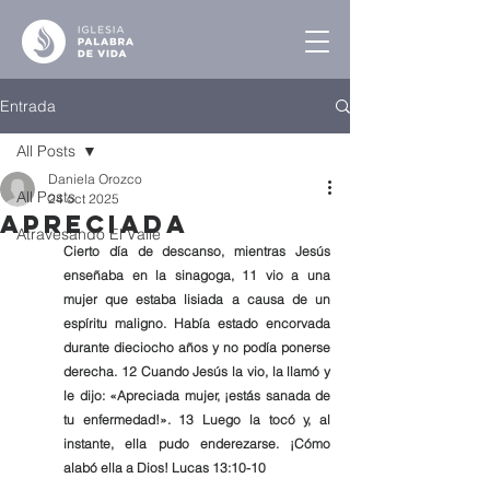
Entrada
All Posts
Daniela Orozco
All Posts
24 oct 2025
Apreciada
Atravesando El Valle
Cierto día de descanso, mientras Jesús 
enseñaba en la sinagoga, 11 vio a una 
mujer que estaba lisiada a causa de un 
espíritu maligno. Había estado encorvada 
durante dieciocho años y no podía ponerse 
derecha. 12 Cuando Jesús la vio, la llamó y 
le dijo: «Apreciada mujer, ¡estás sanada de 
tu enfermedad!». 13 Luego la tocó y, al 
instante, ella pudo enderezarse. ¡Cómo 
alabó ella a Dios! Lucas 13:10-10 