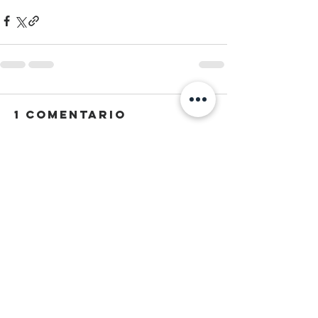
1 comentario
Escribir un comentario...
Lo más nuevo
Jezlia Quiroz
18 sept 2023
Buen día P. Gabriel,
Es impresionante cuando Dios conecta 
una cita bíblica con tema en específico 