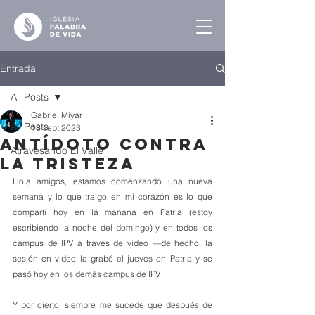
Entrada
All Posts
Gabriel Miyar
All Posts
18 sept 2023
Antídoto Contra
Atravesando El Valle
la Tristeza
Hola amigos, estamos comenzando una nueva 
semana y lo que traigo en mi corazón es lo que 
compartí hoy en la mañana en Patria (estoy 
escribiendo la noche del domingo) y en todos los 
campus de IPV a través de video —de hecho, la 
sesión en video la grabé el jueves en Patria y se 
pasó hoy en los demás campus de IPV. 
Y por cierto, siempre me sucede que después de 