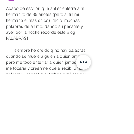
Acabo de escribir que antier enterré a mi 
hermanito de 35 añotes (pero al fin mi 
hermano el más chico)  recibí muchas 
palabras de ánimo, dando su pésame y 
ayer por la noche recordé este blog , 
PALABRAS! 
       siempre he creído q no hay palabras 
cuando se muere alguien a quien aman 
pero me toco enterrar a quien jamás creí q 
me tocaría y créanme que si recibí unas 
palabras (pocas) q entraban a mi espíritu 
y m…
Mostrar más
Me gusta
Reaccionar
Ximena Garabito
12 sept 2025
Es absolutamente increíble como hay por 