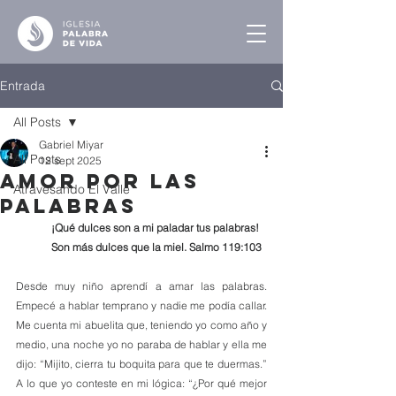
Entrada
All Posts
Gabriel Miyar
All Posts
12 sept 2025
Amor por las
Atravesando El Valle
Palabras
¡Qué dulces son a mi paladar tus palabras! 
Son más dulces que la miel. Salmo 119:103
Desde muy niño aprendí a amar las palabras. 
Empecé a hablar temprano y nadie me podía callar. 
Me cuenta mi abuelita que, teniendo yo como año y 
medio, una noche yo no paraba de hablar y ella me 
dijo: “Mijito, cierra tu boquita para que te duermas.” 
A lo que yo conteste en mi lógica: “¿Por qué mejor 