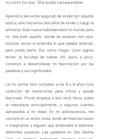
no cierro los ojos.” Ella acabó carcajeandose.
Aprendí a leer entre segundo de kinder (en aquella 
época, sólo hacíamos dos años de kinder y luego la 
primaria). Esta nueva habilidad abrió el mundo para 
mí, leía todo aquello donde se posaran mis ojos, 
muchas veces ni entendía lo que estaba leyendo, 
pero podía leerlo. Era como magia. Unos signos 
tenían la facultad de hablar. Allí, poco a poco, 
comenzó a desarrollarse mi fascinación por las 
palabras y sus significados.
Leí mi primer libro completo a los 8 o 9 años (una 
colección de narraciones para niños) y quedé 
fascinado. Pronto empecé a leer otros libros, sobre 
la naturaleza principalmente, y algunos cuentos 
apropiados a mi edad. En mi adolescencia, me 
convertí en un lector voraz, ávido de historias reales 
o imaginarias y alguien que empezaba a saborear 
diferentes palabras. Las palabras en otro idioma 
eran un misterio demasiado atractivo para mí. 