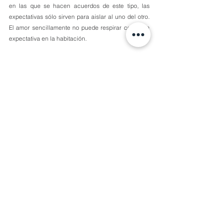
en las que se hacen acuerdos de este tipo, las 
expectativas sólo sirven para aislar al uno del otro. 
El amor sencillamente no puede respirar con tanta 
expectativa en la habitación.
¿Cómo piensas que va a acabar esta historia?
Continuará mañana...
Atravesando El Valle
Comentarios
Escribir un comentario...