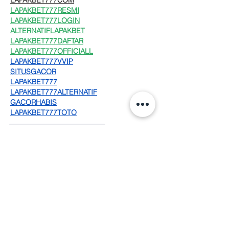
LAPAKBET777COM
LAPAKBET777RESMI
LAPAKBET777LOGIN
ALTERNATIFLAPAKBET
LAPAKBET777DAFTAR
LAPAKBET777OFFICIALL
LAPAKBET777VVIP
SITUSGACOR
LAPAKBET777
LAPAKBET777ALTERNATIF
GACORHABIS
LAPAKBET777TOTO
Me gusta
Reaccionar
Nangy Rodriguez
20 sept 2025
🙏🏻 amén 
Me gusta
Reaccionar