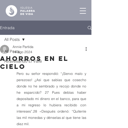
Entrada
All Posts
Annie Partida
All Posts
14 ago 2024
Ahorros En El
Atravesando El Valle
Cielo
Pero su señor respondió: “¡Siervo malo y 
perezoso! ¿Así que sabías que cosecho 
donde no he sembrado y recojo donde no 
he esparcido? 27 Pues debías haber 
depositado mi dinero en el banco, para que 
a mi regreso lo hubiera recibido con 
intereses”.28 »Después ordenó: “Quítenle 
las mil monedas y dénselas al que tiene las 
diez mil.