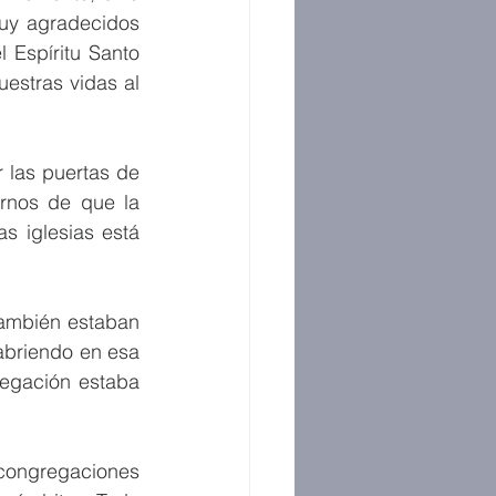
uy agradecidos 
 Espíritu Santo 
stras vidas al 
las puertas de 
nos de que la 
 iglesias está 
también estaban 
briendo en esa 
egación estaba 
congregaciones 