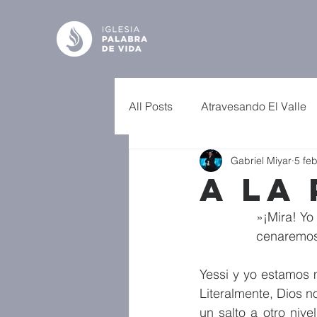
All Posts
Atravesando El Valle
Gabriel Miyar
5 fe
A la
»¡Mira! Yo 
cenaremos
Yessi y yo estamos 
Literalmente, Dios n
un salto a otro nive