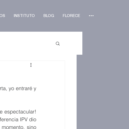
OS
INSTITUTO
BLOG
FLORECE
•••
ta, yo entraré y 
 espectacular! 
erencia IPV dio 
l momento, sino 