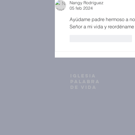
Nangy Rodriguez
05 feb 2024
Ayúdame padre hermoso a no ig
Señor a mi vida y reordéname 
Me gusta
Reaccionar
IGLESIA
PALABRA
DE VIDA
33 3634 7604
info@ipv.org.mx
Volcán Etna 2398