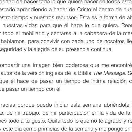
ibertad de hacer todo lo que quiera hacer en todos esto
stado aprendiendo a hacer de Cristo el centro de nuest
estro tiempo y nuestros recursos. Esta es la forma de abr
nuestras vidas para que él haga lo que quiera. Reor
r todo el mobiliario y sentarse a la cabecera de la me
hablarnos, para convivir con cada uno de nosotros lle
seguridad y la alegría de su presencia continua.
ompartir una imagen bien poderosa que me encontré 
utor de la versión inglesa de la Biblia 
The Message
. S
que él hace de pasar un tiempo de íntima relación co
ue pasar un tiempo con él.
gracias porque puedo iniciar esta semana abriéndote l
, de mi trabajo, de mi participación en la vida de la i
es todo a tu gusto. Quita todo lo que no te agrade y r
y este día como primicias de la semana y me pongo en 