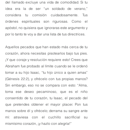
del llamado excluye una vida de comodidad. Si tu 
idea era la de ser “un soldado de verano,” 
considera tu comisión cuidadosamente. Tus 
órdenes espirituales son rigurosas. Como el 
apóstol, no quisiera que ignoraras este argumento y 
por lo tanto te voy a dar una lista de tus directrices. 
Aquellos pecados que han estado más cerca de tu 
corazón, ahora necesitas pisotearlos bajo tus pies. 
¡Y que coraje y resolución requiere esto! Crees que 
Abraham fue probado al límite cuando se le ordenó 
tomar a su hijo Isaac, “tu hijo único a quien amas” 
(Génesis 22:2), y ofrécelo con tus propias manos? 
Sin embargo, eso no se compara con esto: “Alma, 
toma ese deseo pecaminoso, que es el niño 
consentido de tu corazón, tu Isaac, el pecado del 
que pretendes obtener el mayor placer. Pon tus 
manos sobre él y ofrécelo; derrama su sangre ante 
mí: atraviesa con el cuchillo sacrificial su 
mismísimo corazón, ¡y hazlo con alegría!” 