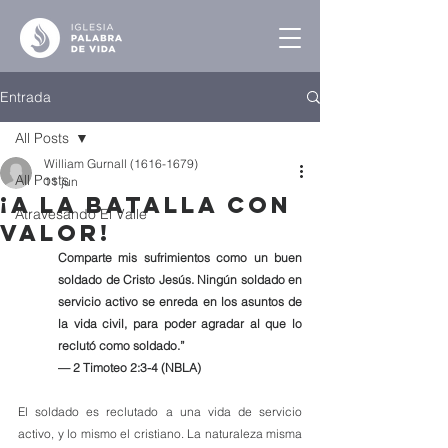
Entrada
All Posts
William Gurnall (1616-1679)
All Posts
11 jun
¡A la Batalla con
Atravesando El Valle
Valor!
Comparte mis sufrimientos como un buen 
soldado de Cristo Jesús. Ningún soldado en 
servicio activo se enreda en los asuntos de 
la vida civil, para poder agradar al que lo 
reclutó como soldado.”
— 2 Timoteo 2:3-4 (NBLA)
El soldado es reclutado a una vida de servicio 
activo, y lo mismo el cristiano. La naturaleza misma 