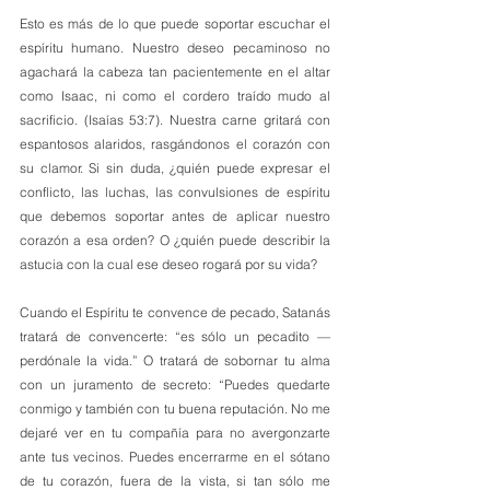
Esto es más de lo que puede soportar escuchar el 
espíritu humano. Nuestro deseo pecaminoso no 
agachará la cabeza tan pacientemente en el altar 
como Isaac, ni como el cordero traído mudo al 
sacrificio. (Isaías 53:7). Nuestra carne gritará con 
espantosos alaridos, rasgándonos el corazón con 
su clamor. Si sin duda, ¿quién puede expresar el 
conflicto, las luchas, las convulsiones de espíritu 
que debemos soportar antes de aplicar nuestro 
corazón a esa orden? O ¿quién puede describir la 
astucia con la cual ese deseo rogará por su vida? 
Cuando el Espíritu te convence de pecado, Satanás 
tratará de convencerte: “es sólo un pecadito —
perdónale la vida.” O tratará de sobornar tu alma 
con un juramento de secreto: “Puedes quedarte 
conmigo y también con tu buena reputación. No me 
dejaré ver en tu compañía para no avergonzarte 
ante tus vecinos. Puedes encerrarme en el sótano 
de tu corazón, fuera de la vista, si tan sólo me 