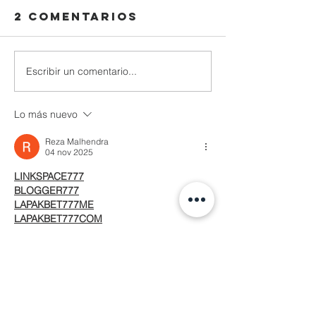
2 comentarios
Escribir un comentario...
Lo más nuevo
Reza Malhendra
04 nov 2025
LINKSPACE777
BLOGGER777
LAPAKBET777ME
LAPAKBET777COM
LAPAKBET777RESMI
LAPAKBET777LOGIN
ALTERNATIFLAPAKBET
LAPAKBET777DAFTAR
LAPAKBET777OFFICIALL
LAPAKBET777VVIP