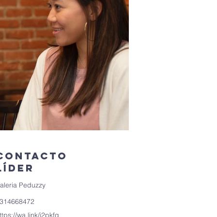
Contacto
líder
aleria Peduzzy
314668472
ttps://wa.link/j2pkfq