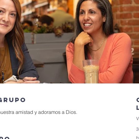
 grupo
nuestra amistad y adoramos a Dios.
V
3
upo
h