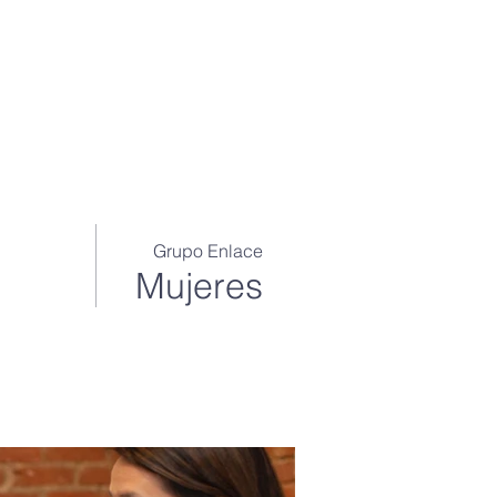
OS
INSTITUTO
BLOG
FLORECE
•••
Grupo Enlace
Mujeres