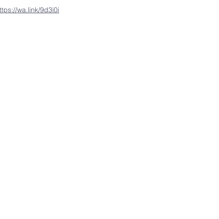
ttps://wa.link/9d3i0i