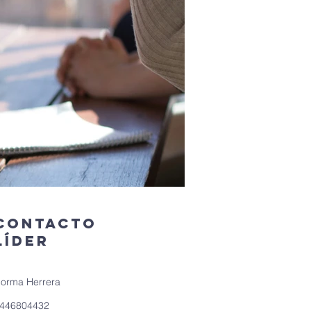
Contacto
líder
orma Herrera
446804432