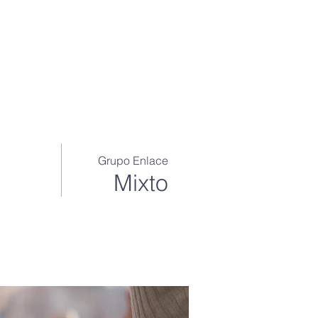
OS
INSTITUTO
BLOG
FLORECE
•••
Grupo Enlace
Mixto