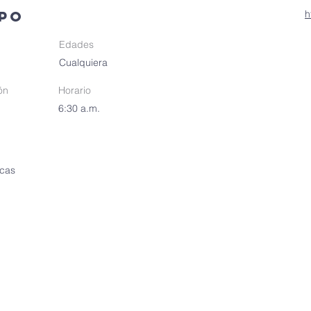
upo
h
Edades
Cualquiera
ón
Horario
6:30 a.m.
rcas