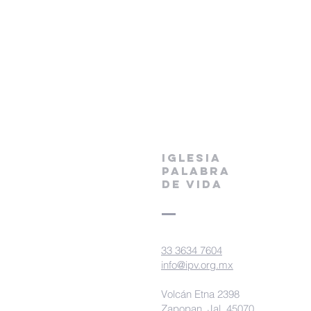
IGLESIA
PALABRA
DE VIDA
33 3634 7604
info@ipv.org.mx
Volcán Etna 2398
Zapopan, Jal. 45070