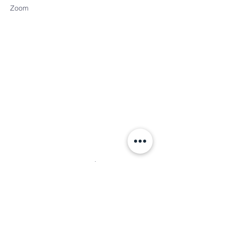
Zoom
Contacto líder
Luis Fernando
+12817972709
https://wa.link/cupjr2