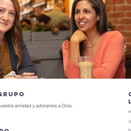
 grupo
nuestra amistad y adoramos a Dios.
H
3
upo
h