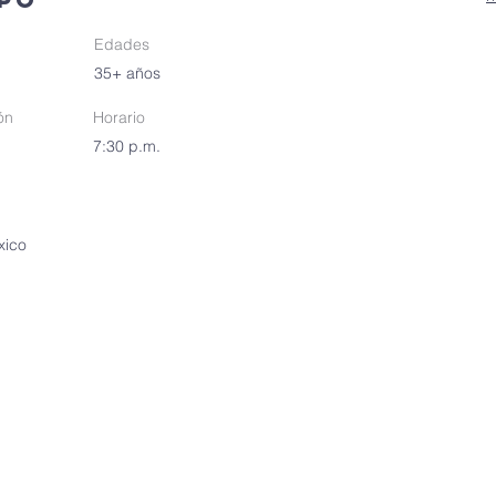
Edades
35+ años
ón
Horario
7:30 p.m.
xico