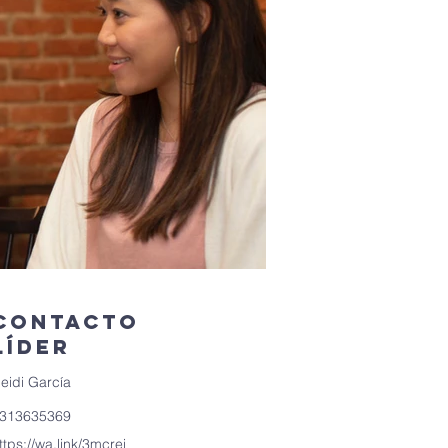
Contacto
líder
eidi García
313635369
ttps://wa.link/3mcrei