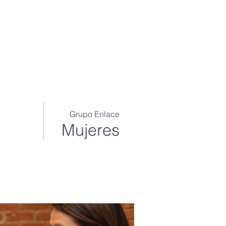
OS
INSTITUTO
BLOG
FLORECE
•••
Grupo Enlace
Mujeres