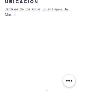
Ubicación
Jardines de Los Arcos, Guadalajara, Jal.,
México
Contacto líder
Brenda Fernandez
3331405578