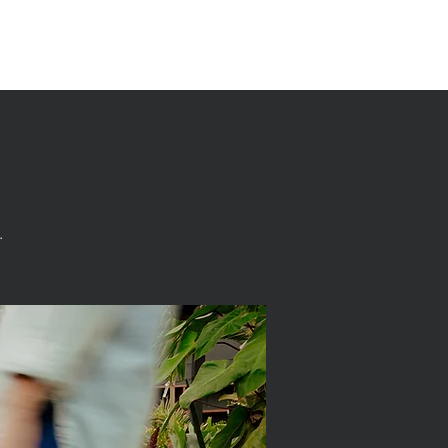
OS
INSTITUTO
BLOG
FLORECE
•••
.