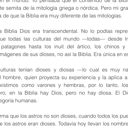
en el mundo. Yo pensaba que el contenido de la Biblia
te semita de la mitología griega o nórdica. Pero mi gra
de que la Biblia era muy diferente de las mitologías.
 Biblia Dios era transcendental. No lo podías repre
ue todas las culturas del mundo —todas— desde Ind
patagones hasta los inuit del ártico, los chinos y 
imágenes de sus dioses, no así la Biblia. Era única en e
lturas tenían dioses y diosas —lo cual es muy natu
el hombre, quien proyecta su experiencia y la aplica a
existimos como varones y hembras, por lo tanto, lo
ro, en la Biblia hay Dios, pero no hay diosa. El Dio
tegoría humanas.
irma que los astros no son dioses, cuando todos los pue
los astros eran dioses. Todavía hoy llevan los nombres