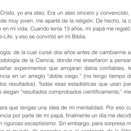
risto, yo era ateo. Era un ateo sincero y convencido, 
sde muy joven, me aparté de la religión. De hecho, la 
ión en mi vida. Cuando tenía 13 años, mi papá me regaló 
-Life, y eso se convirtió en mi Biblia. 
logía, de la cual cursé dos años antes de cambiarme a 
dología de la Ciencia, donde me enseñaron a pensar c
eñar experimentos que arrojaran datos confiables, t
encia en un arreglo “doble ciego.” (no tengo tiempo de
los resultados). Todas esas estadísticas que usan para
e alegan “resultados comprobados científicamente,” me 
para que tengas una idea de mi mentalidad. Por eso c
ncia por parte de mi papá, finalmente un día me decidí a 
n riguroso esceptisismo. Sin embargo, para sorpresa mí