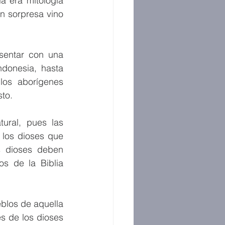
 era mitología 
n sorpresa vino 
sentar con una 
onesia, hasta 
los aborígenes 
sto.
ral, pues las 
 los dioses que 
s dioses deben 
s de la Biblia 
blos de aquella 
 de los dioses 