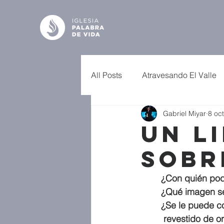
All Posts
Atravesando El Valle
Gabriel Miyar
8 oc
Un L
Sobr
¿Con quién pod
¿Qué imagen se
¿Se le puede c
 revestido de 