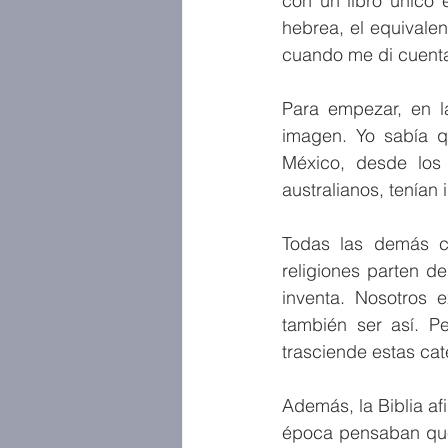
con un libro único 
hebrea, el equivalen
cuando me di cuenta 
Para empezar, en la
imagen. Yo sabía q
México, desde los 
australianos, tenían 
Todas las demás cu
religiones parten d
inventa. Nosotros 
también ser así. Pe
trasciende estas ca
Además, la Biblia af
época pensaban que 