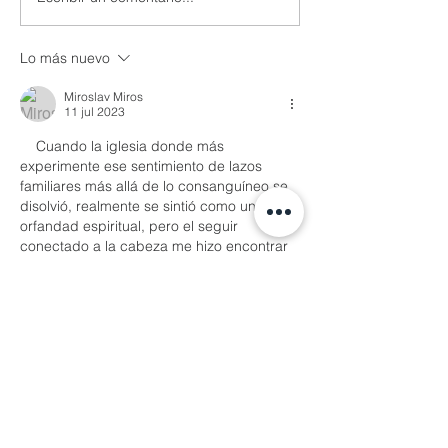
Lo más nuevo
Miroslav Miros
11 jul 2023
    Cuando la iglesia donde más 
experimente ese sentimiento de lazos 
familiares más allá de lo consanguíneo se 
disolvió, realmente se sintió como una 
orfandad espiritual, pero el seguir 
conectado a la cabeza me hizo encontrar 
nuevas familias, nuevos lazos, desde 
fibras de ese mismo corazón como lo es 
palabra de vida, hasta partes más lejanas 
como lo es acá, del otro lado del mundo, 
ando conviviendo con los tobillos o las 
orejas y es increíble ver cómo la famili…
Mostrar más
Me gusta
Reaccionar