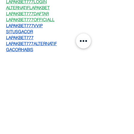
LAPAKBET777LOGIN
ALTERNATIFLAPAKBET
LAPAKBET777DAFTAR
LAPAKBET777OFFICIALL
LAPAKBET777VVIP
SITUSGACOR
LAPAKBET777
LAPAKBET777ALTERNATIF
GACORHABIS
LAPAKBET777TOTO
Me gusta
Reaccionar
Jose Ricardo Braniff
11 jul 2025
Ahi esta nuestra esperanza ppr eso digo 
que en Jesus uno si puede cambiar. 
Me gusta
Reaccionar